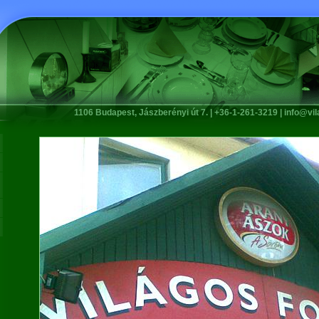
1106 Budapest, Jászberényi út 7. | +36-1-261-3219 |
info@vi