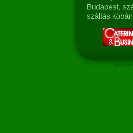
Budapest, szál
szállás kőbán
1106 Budape