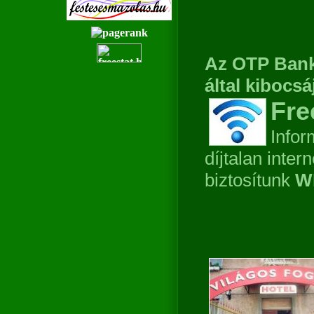
Az OTP Bank 
által kibocsá
Fre
Infor
díjtalan inter
biztosítunk
W