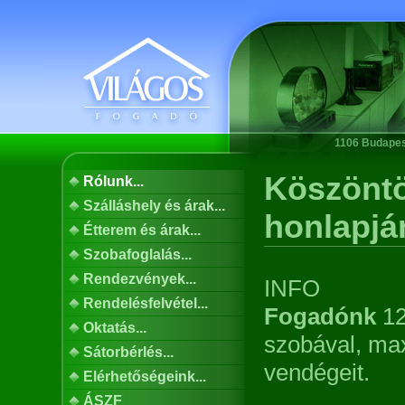
1106 Budapest
Köszöntö
Rólunk...
Szálláshely és árak...
honlapján
Étterem és árak...
Szobafoglalás...
Rendezvények...
INFO
Rendelésfelvétel...
Fogadónk
12
Oktatás...
szobával, max
Sátorbérlés...
vendégeit.
Elérhetőségeink...
ÁSZF