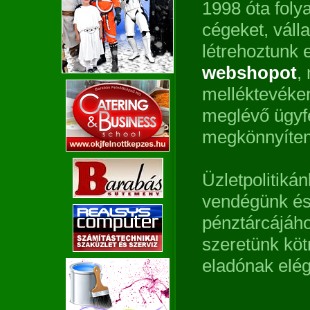
1998 óta foly
cégeket, vállal
létrehoztunk 
webshopot
,
melléktevéken
meglévő ügyf
megkönnyíten
Üzletpolitiká
vendégünk és
pénztárcájához
szeretünk köt
eladónak elég