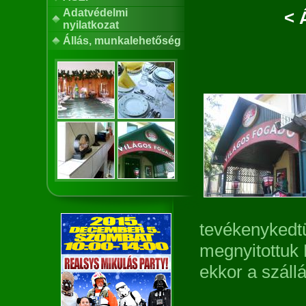
Adatvédelmi
< 
nyilatkozat
Állás, munkalehetőség
tevékenykedtü
megnyitottuk
ekkor a szállá